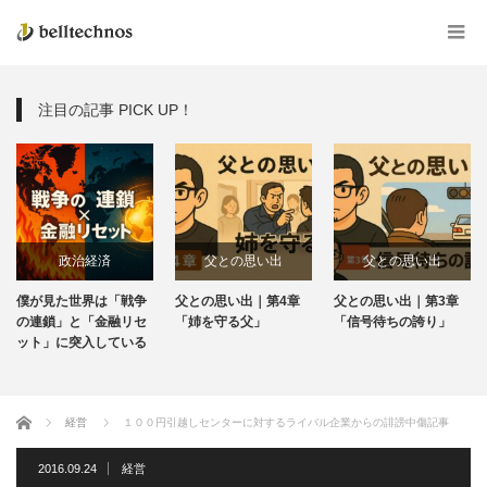
注目の記事 PICK UP！
政治経済
父との思い出
父との思い出
僕が見た世界は「戦争
父との思い出｜第4章
父との思い出｜第3章
の連鎖」と「金融リセ
「姉を守る父」
「信号待ちの誇り」
ット」に突入している
ホーム
経営
１００円引越しセンターに対するライバル企業からの誹謗中傷記事
2016.09.24
経営